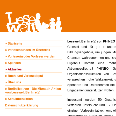
Lesewelt Berlin e.V. von PHINEO
» Startseite
Getestet und für gut befunden
» Vorlesestunden im Überblick
Bildungsangebote, um jungen Migr
» Vorleserin oder Vorleser werden
Chancen wahrzunehmen und sich 
» Spenden
Ergebnis kommt eine mehrs
Aktiengesellschaft PHINEO.
» Aktuelles
Organisationsstrukturen von L
» Buch- und Vorlesetipps!
versprechen hohe Wirksamkeit un
» Über uns
Spendern und Unternehmen bei 
» Berlin liest vor - Die Mitmach-Aktion
Engagement unterstützen wollen.
von Lesewelt Berlin e.V.
» Schultütenaktion
Insgesamt wurden 50 Organisa
Verfahren untersucht und 17 Org
Datenschutzerklärung
einzige Vorleseinitiative, emp
Themenreport “Brücken bauen –