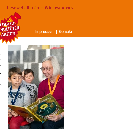
Impressum
Kontakt
d
de
in
zu
n
t