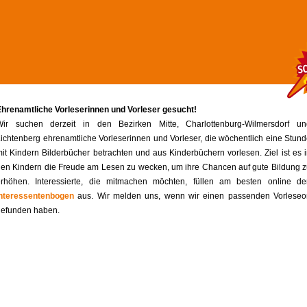
hrenamtliche Vorleserinnen und Vorleser gesucht!
Wir suchen derzeit in den Bezirken Mitte, Charlottenburg-Wilmersdorf un
ichtenberg ehrenamtliche Vorleserinnen und Vorleser, die wöchentlich eine Stun
it Kindern Bilderbücher betrachten und aus Kinderbüchern vorlesen. Ziel ist es 
en Kindern die Freude am Lesen zu wecken, um ihre Chancen auf gute Bildung 
erhöhen. Interessierte, die mitmachen möchten, füllen am besten online de
Interessentenbogen
aus. Wir melden uns, wenn wir einen passenden Vorleseor
gefunden haben.