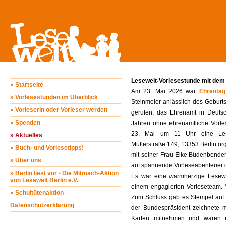
Lesewelt-Vorlesestunde mit dem
» Startseite
Am 23. Mai 2026 war
Ehrentag
» Vorlesestunden im Überblick
Steinmeier anlässlich des Geburt
» Vorleserin oder Vorleser werden
gerufen, das Ehrenamt in Deutsc
» Spenden
Jahren ohne ehrenamtliche Vorle
23. Mai um 11 Uhr eine Lesewe
» Aktuelles
Müllerstraße 149, 13353 Berlin or
» Buch- und Vorlesetipps!
mit seiner Frau Elke Büdenbender 
» Über uns
auf spannende Vorleseabenteuer 
» Berlin liest vor - Die Mitmach-Aktion
Es war eine warmherzige Lesewel
von Lesewelt Berlin e.V.
einem engagierten Vorleseteam. M
» Schultütenaktion
Zum Schluss gab es Stempel auf d
Datenschutzerklärung
der Bundespräsident zeichnete m
Karten mitnehmen und waren re