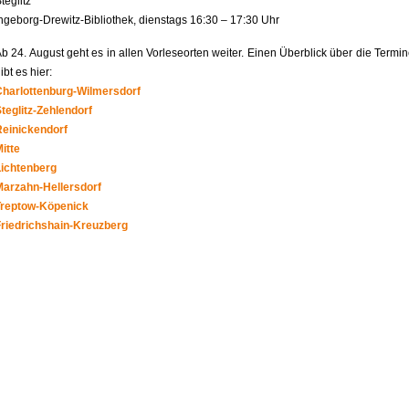
teglitz
ngeborg-Drewitz-Bibliothek, dienstags 16:30 – 17:30 Uhr
b 24. August geht es in allen Vorleseorten weiter. Einen Überblick über die Termi
ibt es hier:
Charlottenburg-Wilmersdorf
teglitz-Zehlendorf
Reinickendorf
itte
Lichtenberg
Marzahn-Hellersdorf
Treptow-Köpenick
Friedrichshain-Kreuzberg