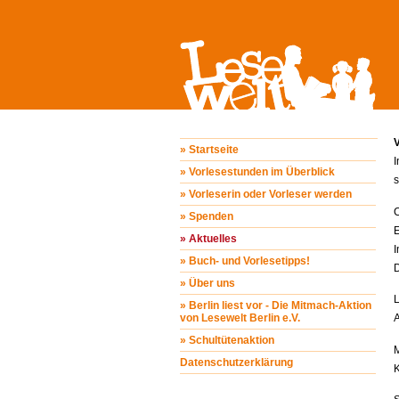
» Startseite
» Vorlesestunden im Überblick
s
» Vorleserin oder Vorleser werden
C
» Spenden
E
» Aktuelles
I
» Buch- und Vorlesetipps!
D
» Über uns
L
» Berlin liest vor - Die Mitmach-Aktion
von Lesewelt Berlin e.V.
A
» Schultütenaktion
M
Datenschutzerklärung
K